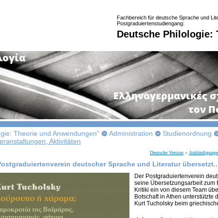
Fachbereich für deutsche Sprache und Lite
Postgraduiertenstudiengang:
Deutsche Philologie
ogie: Theorie und Anwendungen"
Administration
Studienordnung
ranstaltungen, Aktivitäten
Deutsche Version
»
Ankündigungen,
Postgraduiertenverein deutscher Sprache und Literatur übersetzt..
Der Postgraduiertenverein deut
seine Übersetzungsarbeit zum F
Kritiki ein von diesem Team übe
Botschaft in Athen unterstützte 
Kurt Tucholsky beim griechisc