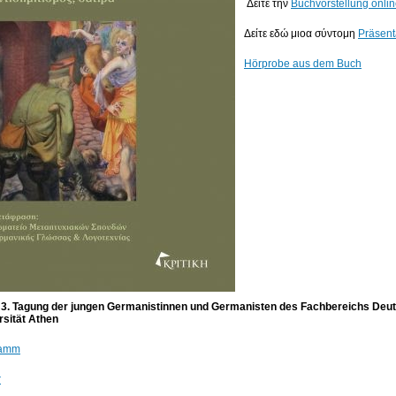
Δείτε την
Buchvorstellung onli
Δείτε εδώ μιοα σύντομη
Präsent
Ηörprobe aus dem Buch
 3. Tagung der jungen Germanistinnen und Germanisten des Fachbereichs Deut
rsität Athen
ramm
r