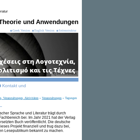
ratur
: Theorie und Anwendungen
Greek Version
English Version
Seitenstruktur
Kontakt und
 Veranstaltungen, Aktivitäten
»
Veranstaltungen
» Tagungen
..
scher Sprache und Literatur trägt durch
achbereich bei. Im Jahr 2021 hat der Verlag
rsetzten Buch veröffentlicht. Die deutsche
dieses Projekt finanziell und trug dazu bei,
hen Lesepublikum bekannt zu machen.