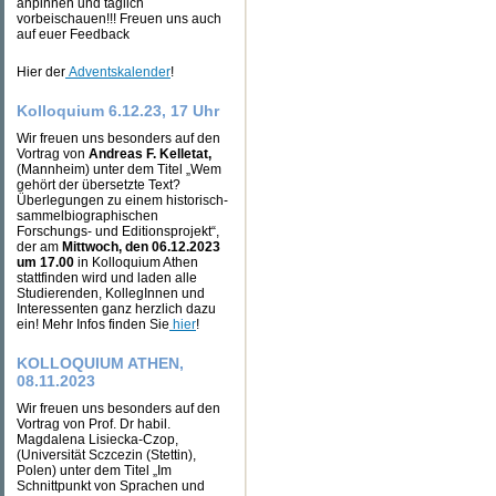
anpinnen und täglich
vorbeischauen!!! Freuen uns auch
auf euer Feedback
Hier der
Adventskalender
!
Kolloquium 6.12.23, 17 Uhr
Wir freuen uns besonders auf den
Vortrag von
Andreas F. Kelletat,
(Mannheim) unter dem Titel „Wem
gehört der übersetzte Text?
Überlegungen zu einem historisch-
sammelbiographischen
Forschungs- und Editionsprojekt“,
der am
Mittwoch, den 06.12.2023
um 17.00
in Kolloquium Athen
stattfinden wird und laden alle
Studierenden, KollegInnen und
Interessenten ganz herzlich dazu
ein! Mehr Infos finden Sie
hier
!
KOLLOQUIUM ATHEN,
08.11.2023
Wir freuen uns besonders auf den
Vortrag von Prof. Dr habil.
Magdalena Lisiecka-Czop,
(Universität Sczcezin (Stettin),
Polen) unter dem Titel „Im
Schnittpunkt von Sprachen und