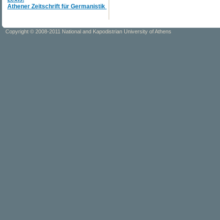
Α
thener
Zeitschrift
f
ü
r
Germanistik
Copyright © 2008-2011 National and Kapodistrian University of Athens