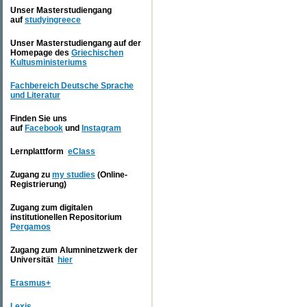
Unser Masterstudiengang
auf
studyingreece
Unser Masterstudiengang auf der
Homepage des
Griechischen
Kultusministeriums
Fachbereich Deutsche Sprache
und Literatur
Finden Sie uns
auf
Facebook
und
Instagram
Lernplattform
eClass
Zugang zu
my studies
(Online-
Registrierung)
Zugang zum digitalen
institutionellen Repositorium
Pergamos
Zugang zum Alumninetzwerk der
Universität
hier
Εrasmus+
Lexis
.