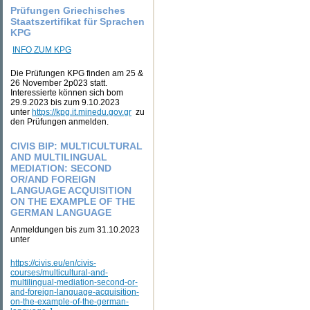
Prüfungen Griechisches
Staatszertifikat für Sprachen
KPG
INFO ZUM KPG
Die Prüfungen KPG finden am 25 &
26 November 2p023 statt.
Interessierte können sich bom
29.9.2023 bis zum 9.10.2023
unter
https://kpg.it.minedu.gov.gr
zu
den Prüfungen anmelden.
CIVIS BIP: MULTICULTURAL
AND MULTILINGUAL
MEDIATION: SECOND
OR/AND FOREIGN
LANGUAGE ACQUISITION
ON THE EXAMPLE OF THE
GERMAN LANGUAGE
Anmeldungen bis zum 31.10.2023
unter
https://civis.eu/en/civis-
courses/multicultural-and-
multilingual-mediation-second-or-
and-foreign-language-acquisition-
on-the-example-of-the-german-