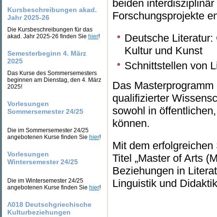
beiden interdisziplinä
Kursbeschreibungen akad.
Forschungsprojekte e
Jahr 2025-26
Die Kursbeschreibungen für das
Deutsche Literatur:
akad. Jahr 2025-26 finden Sie
hier
!
Kultur und Kunst
Semesterbeginn 4. März
2025
Schnittstellen von L
Das Kurse des Sommersemesters
beginnen am Dienstag, den 4. März
Das Masterprogramm or
2025!
qualifizierter Wissens
Vorlesungen
sowohl in öffentlichen
Sommersemester 24/25
können.
Die im Sommersemester 24/25
angebotenen Kurse finden Sie
hier
!
Mit dem erfolgreichen
Vorlesungen
Titel „Master of Arts 
Wintersemester 24/25
Beziehungen in Literat
Die im Wintersemester 24/25
Linguistik und Didaktik
angebotenen Kurse finden Sie
hier
!
Λ018 Deutschgriechische
Kulturbeziehungen