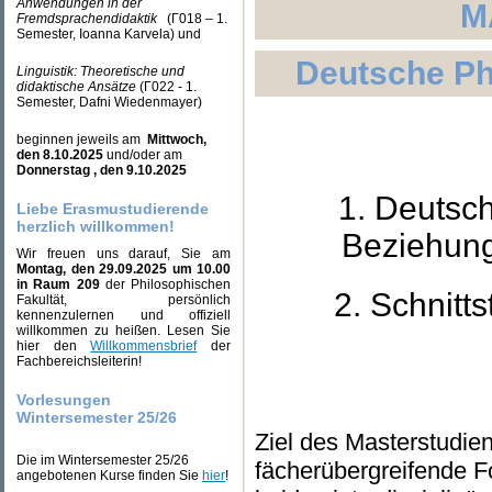
Anwendungen in der
M
Fremdsprachendidaktik
(Γ018 – 1.
Semester, Ioanna Karvela) und
Deutsche Ph
Linguistik: Theoretische und
didaktische Ansätze
(Γ022 - 1.
Semester, Dafni Wiedenmayer)
beginnen jeweils am
Mittwoch,
den 8.10.2025
und/oder am
Donnerstag , den 9.10.2025
1. Deutsch
Liebe Erasmustudierende
herzlich willkommen!
Beziehunge
Wir freuen uns darauf, Sie am
Montag, den 29.09.2025 um 10.00
in Raum 209
der Philosophischen
2. Schnitts
Fakultät, persönlich
kennenzulernen und offiziell
willkommen zu heißen. Lesen Sie
hier den
Willkommensbrief
der
Fachbereichsleiterin!
Vorlesungen
Wintersemester 25/26
Ziel des Masterstudie
Die im Wintersemester 25/26
fächerübergreifende Fo
angebotenen Kurse finden Sie
hier
!