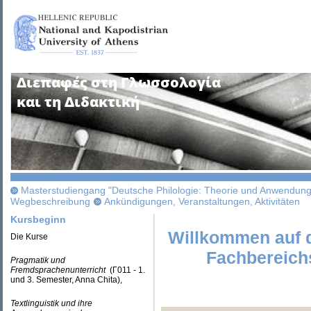
Masterstudiengang "Deutsche Philologie: Theorie und Anwendun
Wegbeschreibung
Ankündigungen, Veranstaltungen, Aktivitäten
Kursbeginn
Willkommen auf 
Die Kurse
Fachbereichs
Pragmatik und
Fremdsprachenunterricht
(Γ011 - 1.
und 3. Semester, Anna Chita),
Textlinguistik und ihre