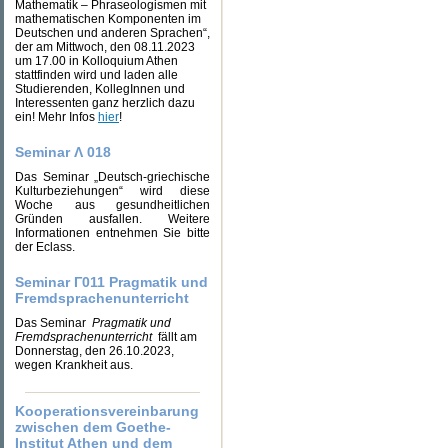
Mathematik – Phraseologismen mit
mathematischen Komponenten im
Deutschen und anderen Sprachen“,
der am Mittwoch, den 08.11.2023
um 17.00 in Kolloquium Athen
stattfinden wird und laden alle
Studierenden, KollegInnen und
Interessenten ganz herzlich dazu
ein! Mehr Infos
hier
!
Seminar Λ 018
Das Seminar „Deutsch-griechische
Kulturbeziehungen“ wird diese
Woche aus gesundheitlichen
Gründen ausfallen. Weitere
Informationen entnehmen Sie bitte
der Eclass.
Seminar Γ011 Pragmatik und
Fremdsprachenunterricht
Das Seminar
Pragmatik und
Fremdsprachenunterricht
fällt am
Donnerstag, den 26.10.2023,
wegen Krankheit aus.
Kooperationsvereinbarung
zwischen dem Goethe-
Institut Athen und dem